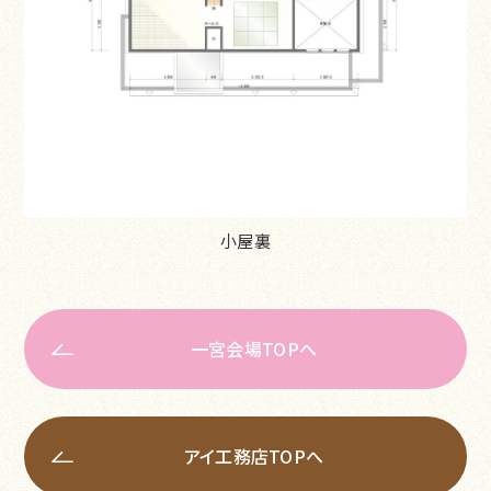
小屋裏
一宮会場TOPへ
アイ工務店TOPへ