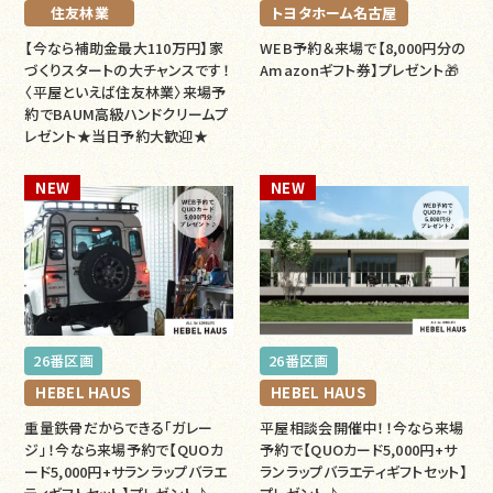
住友林業
トヨタホーム名古屋
【今なら補助金最大110万円】家
WEB予約＆来場で【8,000円分の
づくりスタートの大チャンスです！
Amazonギフト券】プレゼント🎁
〈平屋といえば住友林業〉来場予
約でBAUM高級ハンドクリームプ
レゼント★当日予約大歓迎★
NEW
NEW
26番区画
26番区画
HEBEL HAUS
HEBEL HAUS
重量鉄骨だからできる「ガレー
平屋相談会開催中！！今なら来場
ジ」！今なら来場予約で【QUOカ
予約で【QUOカード5,000円+サ
ード5,000円+サランラップバラエ
ランラップバラエティギフトセット】