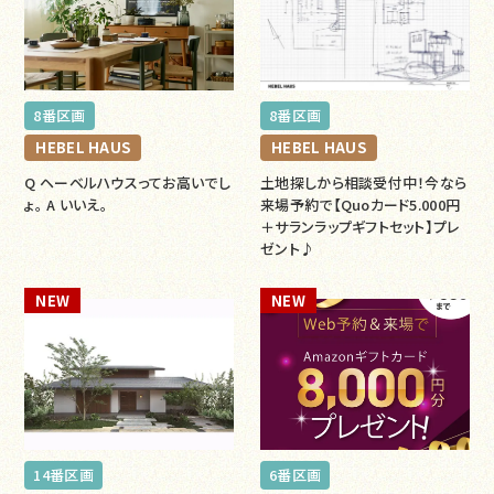
8番区画
8番区画
HEBEL HAUS
HEBEL HAUS
Q ヘーベルハウスってお高いでし
土地探しから相談受付中！今なら
ょ。 A いいえ。
来場予約で【Quoカード5.000円
＋サランラップギフトセット】プレ
ゼント♪
NEW
NEW
14番区画
6番区画