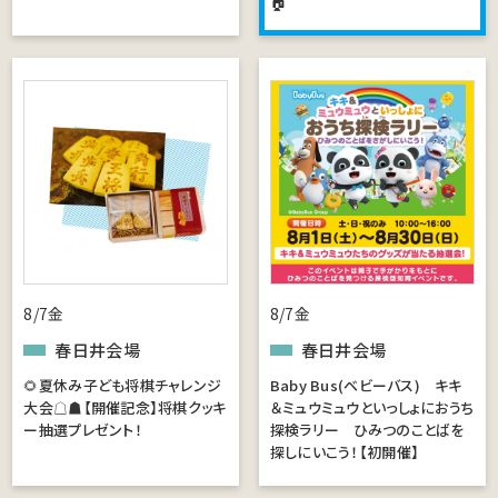
🏠
8/7金
8/7金
春日井会場
春日井会場
🌻夏休み子ども将棋チャレンジ
Baby Bus(ベビーバス) キキ
大会☖☗【開催記念】将棋クッキ
＆ミュウミュウといっしょにおうち
ー抽選プレゼント！
探検ラリー ひみつのことばを
探しにいこう！【初開催】