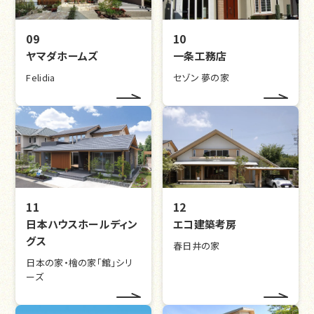
09
10
ヤマダホームズ
一条工務店
Felidia
セゾン 夢の家
11
12
日本ハウスホールディン
エコ建築考房
グス
春日井の家
日本の家・檜の家「館」シリ
ーズ