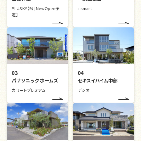
PLUSKY【9月NewOpen予
i-smart
定】
03
04
パナソニック ホームズ
セキスイハイム中部
カサートプレミアム
デシオ