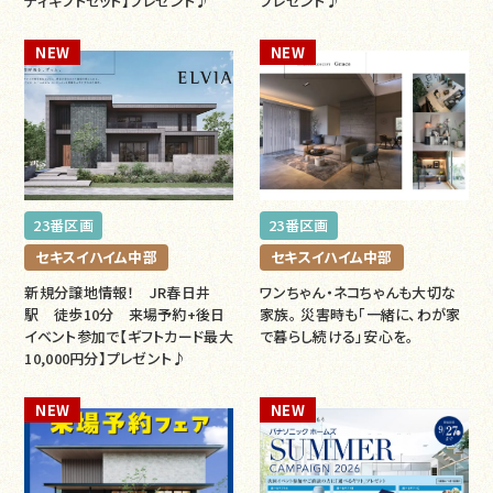
ティギフトセット】プレゼント♪
プレゼント♪
NEW
NEW
23番区画
23番区画
セキスイハイム中部
セキスイハイム中部
新規分譲地情報！ JR春日井
ワンちゃん・ネコちゃんも大切な
駅 徒歩10分 来場予約+後日
家族。 災害時も「一緒に、わが家
イベント参加で【ギフトカード最大
で暮らし続ける」安心を。
10,000円分】プレゼント♪
NEW
NEW