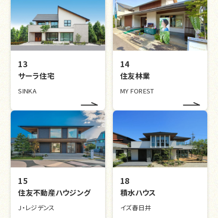
13
14
サーラ住宅
住友林業
SINKA
MY FOREST
15
18
住友不動産ハウジング
積水ハウス
J・レジデンス
イズ春日井