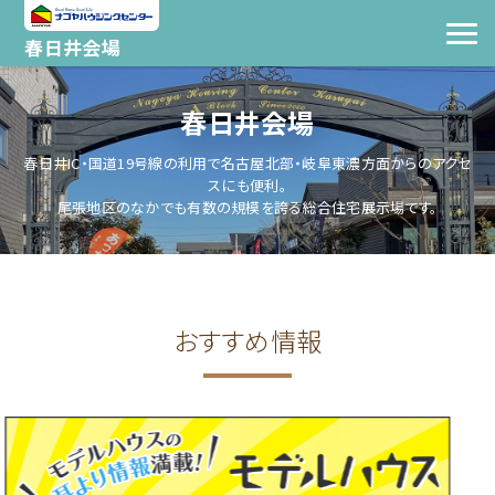
春日井会場
春日井会場
春日井IC・国道19号線の利用で名古屋北部・岐阜東濃方面からのアクセ
スにも便利。
尾張地区のなかでも有数の規模を誇る総合住宅展示場です。
おすすめ情報