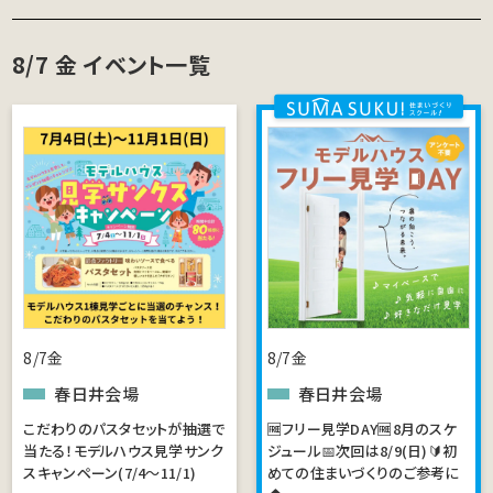
8/7
金
イベント一覧
8/7金
8/7金
春日井会場
春日井会場
こだわりのパスタセットが抽選で
🆓フリー見学DAY🆓8月のスケ
当たる！モデルハウス見学サンク
ジュール📅次回は8/9(日)🔰初
スキャンペーン(7/4～11/1)
めての住まいづくりのご参考に