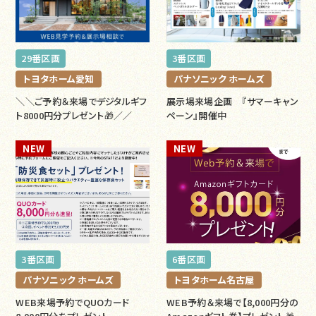
29番区画
3番区画
トヨタホーム愛知
パナソニック ホームズ
＼＼ご予約＆来場でデジタルギフ
展示場来場企画 『サマーキャン
ト8000円分プレゼント🎁／／
ペーン』開催中
NEW
NEW
3番区画
6番区画
パナソニック ホームズ
トヨタホーム名古屋
WEB来場予約でQUOカード
WEB予約＆来場で【8,000円分の