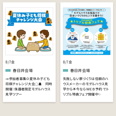
8/7金
8/7金
春日井会場
春日井会場
📣参加者募集🌻夏休み子ども
失敗しない家づくりは信頼のハ
将棋チャレンジ大会☖☗ 同時
ウスメーカーのモデルハウス見
開催：保護者限定モデルハウス
学から🌟今ならＷＥＢ予約 でト
見学ツアー
リプル特典フェア開催中✨