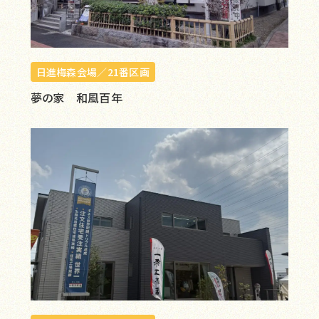
日進梅森会場／21番区画
夢の家 和風百年