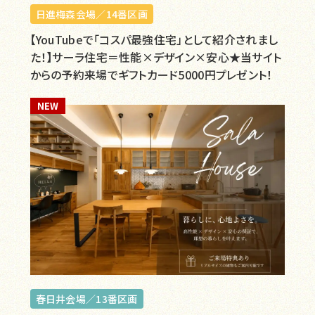
日進梅森会場／14番区画
【YouTubeで「コスパ最強住宅」として紹介されまし
た！】サーラ住宅＝性能×デザイン×安心★当サイト
からの予約来場でギフトカード5000円プレゼント！
NEW
春日井会場／13番区画