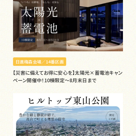
日進梅森会場／14番区画
【災害に備えてお得に安心を】太陽光×蓄電池キャン
ペーン開催中！10棟限定～8月末日まで