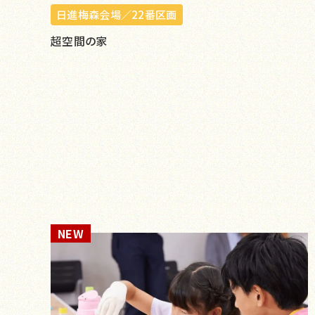
日進梅森会場／22番区画
超空間の家
NEW