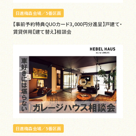
日進梅森会場／5番区画
【事前予約特典QUOカード3,000円分進呈】戸建て・
賃貸併用【建て替え】相談会
日進梅森会場／5番区画