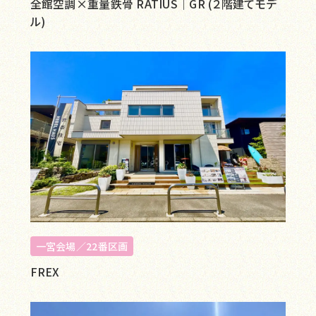
全館空調×重量鉄骨 RATIUS｜GR (２階建てモデ
ル)
一宮会場／22番区画
FREX