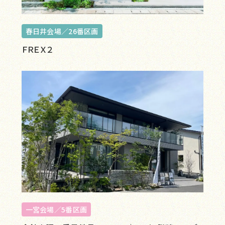
春日井会場／26番区画
ＦＲＥＸ２
一宮会場／5番区画