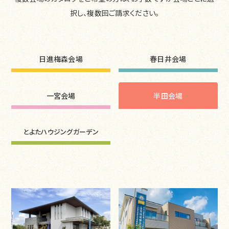
択し、複数回ご請求ください。
日進梅森会場
春日井会場
一宮会場
半田会場
とよたハウジングガーデン