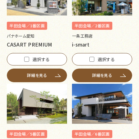
半田会場／1番区画
半田会場／2番区画
パナホーム愛知
一条工務店
CASART PREMIUM
i-smart
選択する
選択する
詳細を見る
詳細を見る
半田会場／5番区画
半田会場／6番区画