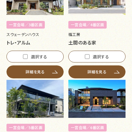
一宮会場／3番区画
一宮会場／4番区画
スウェーデンハウス
福工房
トレ・アルム
土間のある家
選択する
選択する
詳細を見る
詳細を見る
一宮会場／5番区画
一宮会場／6番区画