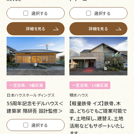
選択する
選択する
詳細を見る
詳細を見る
一宮会場／9番区画
一宮会場／10番区画
日本ハウスホールディングス
積水ハウス
55周年記念モデルハウス＜
【軽量鉄骨 イズ】鉄骨、木
建築家 隈研吾 設計監修＞
造、どちらでもご提案可能で
す。土地探し、建替え、土地
選択する
活用などもサポートいたし
ます。