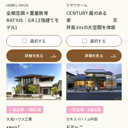
HEBEL HAUS
ミサワホーム
全館空調×重量鉄骨
CENTURY 蔵のある
RATIUS｜GR (２階建てモ
家 天
デル)
井高3ｍの大空間を体感
選択する
選択する
詳細を見る
詳細を見る
一宮会場／7番区画
一宮会場／8番区画
大和ハウス工業
セキスイハイム中部
xevoΣ
ドマーニ