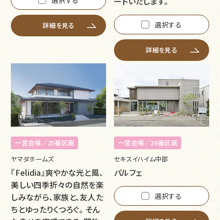
選択する
ートいたします。
選択する
詳細を見る
詳細を見る
一宮会場／25番区画
一宮会場／26番区画
ヤマダホームズ
セキスイハイム中部
『Felidia』爽やかな光と風、
パルフェ
美しい四季折々の自然を楽
しみながら、家族と、友人た
選択する
ちとゆったりくつろぐ。 そん