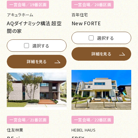
一宮会場／19番区画
一宮会場／20番区画
アキュラホーム
百年住宅
AQダイナミック構法 超空
New FORTE
間の家
選択する
選択する
詳細を見る
詳細を見る
一宮会場／21番区画
一宮会場／22番区画
住友林業
HEBEL HAUS