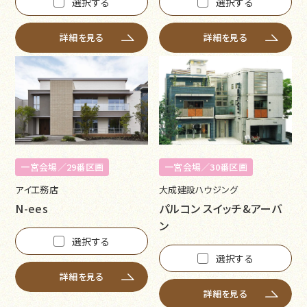
選択する
選択する
詳細を見る
詳細を見る
一宮会場／29番区画
一宮会場／30番区画
アイ工務店
大成建設ハウジング
N-ees
パルコン スイッチ&アーバ
ン
選択する
選択する
詳細を見る
詳細を見る