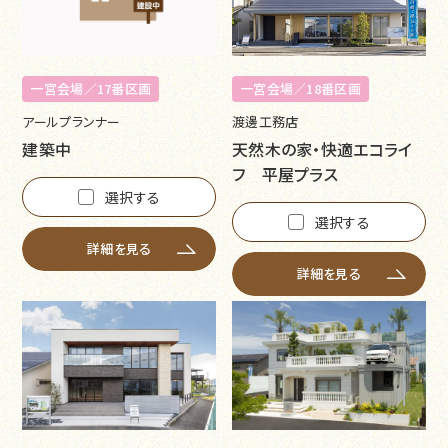
一宮会場／17番区画
一宮会場／18番区画
アールプランナー
渡邊工務店
建築中
天然木の家・快適エコライ
フ 平屋プラス
選択する
選択する
詳細を見る
詳細を見る