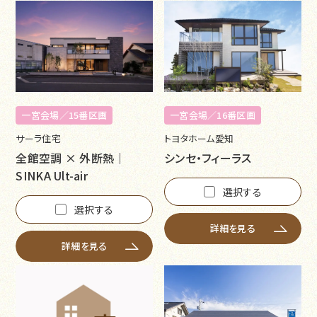
一宮会場／15番区画
一宮会場／16番区画
サーラ住宅
トヨタホーム愛知
全館空調 × 外断熱｜
シンセ・フィーラス
SINKA Ult-air
選択する
選択する
詳細を見る
詳細を見る