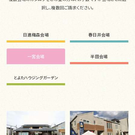
択し、複数回ご請求ください。
日進梅森会場
春日井会場
一宮会場
半田会場
とよたハウジングガーデン