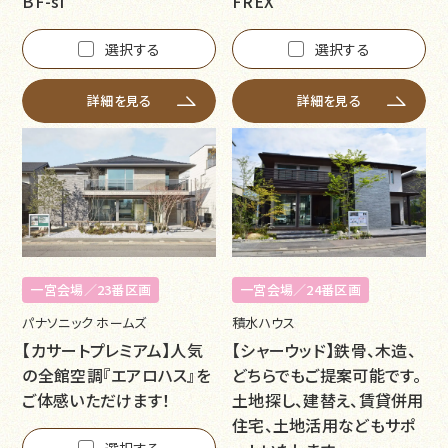
BF-si
FREX
選択する
選択する
詳細を見る
詳細を見る
一宮会場／23番区画
一宮会場／24番区画
パナソニック ホームズ
積水ハウス
【カサートプレミアム】人気
【シャーウッド】鉄骨、木造、
の全館空調『エアロハス』を
どちらでもご提案可能です。
ご体感いただけます！
土地探し、建替え、賃貸併用
住宅、土地活用などもサポ