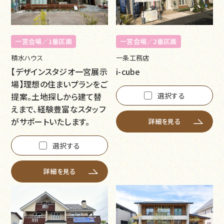
一宮会場／1番区画
一宮会場／2番区画
積水ハウス
一条工務店
【デザインスタジオ一宮展示
i-cube
場】理想の住まいプランをご
提案。土地探しから建て替
選択する
えまで、経験豊富なスタッフ
がサポートいたします。
詳細を見る
選択する
詳細を見る