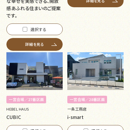
な幸せを実感できる、開放
詳細を見る
感あふれる住まいのご提案
です。
選択する
詳細を見る
一宮会場／27番区画
一宮会場／28番区画
HEBEL HAUS
一条工務店
CUBIC
i-smart